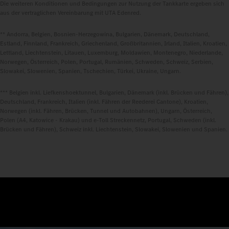
Die weiteren Konditionen und Bedingungen zur Nutzung der Tankkarte ergeben sich
aus der vertraglichen Vereinbarung mit UTA Edenred.
** Andorra, Belgien, Bosnien-Herzegowina, Bulgarien, Dänemark, Deutschland,
Estland, Finnland, Frankreich, Griechenland, Großbritannien, Irland, Italien, Kroatien,
Lettland, Liechtenstein, Litauen, Luxemburg, Moldawien, Montenegro, Niederlande,
Norwegen, Österreich, Polen, Portugal, Rumänien, Schweden, Schweiz, Serbien,
Slowakei, Slowenien, Spanien, Tschechien, Türkei, Ukraine, Ungarn.
*** Belgien inkl. Liefkenshoektunnel, Bulgarien, Dänemark (inkl. Brücken und Fähren),
Deutschland, Frankreich, Italien (inkl. Fähren der Reederei Cantone), Kroatien,
Norwegen (inkl. Fähren, Brücken, Tunnel und Autobahnen), Ungarn, Österreich,
Polen (A4, Katowice - Krakau) und e-Toll Streckennetz, Portugal, Schweden (inkl.
Brücken und Fähren), Schweiz inkl. Liechtenstein, Slowakei, Slowenien und Spanien.