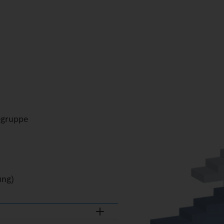
egruppe
ung)