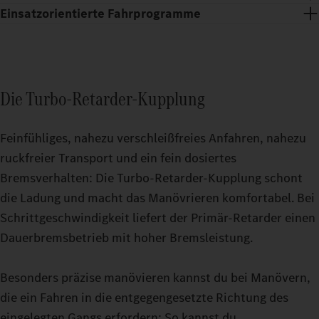
Einsatzorientierte Fahrprogramme
Die Turbo-Retarder-Kupplung
Feinfühliges, nahezu verschleißfreies Anfahren, nahezu
ruckfreier Transport und ein fein dosiertes
Bremsverhalten: Die Turbo-Retarder-Kupplung schont
die Ladung und macht das Manövrieren komfortabel. Bei
Schrittgeschwindigkeit liefert der Primär-Retarder einen
Erholsame Pausen auch auf anstrengenden Touren: Mit dem
Dauerbremsbetrieb mit hoher Bremsleistung.
Fahrerhaus GigaSpace und dem Fahrerhaus BigSpace kannst du
Zuschaltbare Fahrmodi machen es dir einfacher, deinen
aus zwei geräumigen Optionen wählen.
Schwerlasttruck noch präziser zu fahren. Ob bei Leerfahrten
Besonders präzise manövieren kannst du bei Manövern,
oder unter hoher Last in anspruchsvollem Terrain: Stell deinen
die ein Fahren in die entgegengesetzte Richtung des
Actros L bis 500 t während der Fahrt genau auf den Modus ein,
eingelegten Gangs erfordern: So kannst du