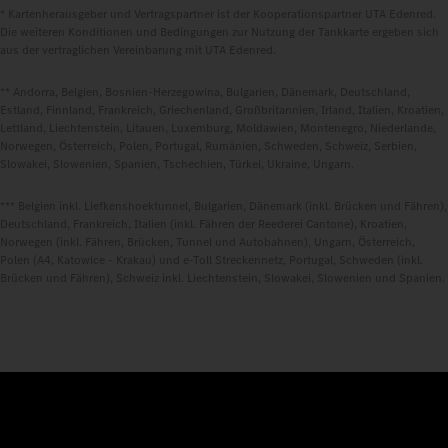
* Kartenherausgeber und Vertragspartner ist der Kooperationspartner UTA Edenred.
Die weiteren Konditionen und Bedingungen zur Nutzung der Tankkarte ergeben sich
aus der vertraglichen Vereinbarung mit UTA Edenred.
** Andorra, Belgien, Bosnien-Herzegowina, Bulgarien, Dänemark, Deutschland,
Estland, Finnland, Frankreich, Griechenland, Großbritannien, Irland, Italien, Kroatien,
Lettland, Liechtenstein, Litauen, Luxemburg, Moldawien, Montenegro, Niederlande,
Norwegen, Österreich, Polen, Portugal, Rumänien, Schweden, Schweiz, Serbien,
Slowakei, Slowenien, Spanien, Tschechien, Türkei, Ukraine, Ungarn.
*** Belgien inkl. Liefkenshoektunnel, Bulgarien, Dänemark (inkl. Brücken und Fähren),
Deutschland, Frankreich, Italien (inkl. Fähren der Reederei Cantone), Kroatien,
Norwegen (inkl. Fähren, Brücken, Tunnel und Autobahnen), Ungarn, Österreich,
Polen (A4, Katowice - Krakau) und e-Toll Streckennetz, Portugal, Schweden (inkl.
Brücken und Fähren), Schweiz inkl. Liechtenstein, Slowakei, Slowenien und Spanien.