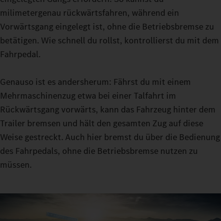
den deine aktuelle Fahrt erfordert. Mit ECO, HEAVY oder
milimetergenau rückwärtsfahren, während ein
MANUAL stehen dir dafür drei Optionen zur Verfügung.
Vorwärtsgang eingelegt ist, ohne die Betriebsbremse zu
Feinfühlige Manöver gelingen dir dank der Turbo-Retarder-
betätigen. Wie schnell du rollst, kontrollierst du mit dem
Kupplung im Rangiermodus: Denn mit konstantem Vortrieb
Fahrpedal.
kannst du auch bei sehr schweren Lasten nahezu ohne
Verschleiß der Anfahrkupplung rangieren.
Genauso ist es andersherum: Fährst du mit einem
Mehrmaschinenzug etwa bei einer Talfahrt im
Rückwärtsgang vorwärts, kann das Fahrzeug hinter dem
Trailer bremsen und hält den gesamten Zug auf diese
Weise gestreckt. Auch hier bremst du über die Bedienung
des Fahrpedals, ohne die Betriebsbremse nutzen zu
müssen.