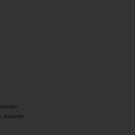
etarder-
är-Retarder