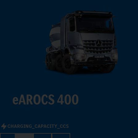
3
4
5
6
7
8
9
eAROCS 400
CHARGING_CAPACITY_CCS