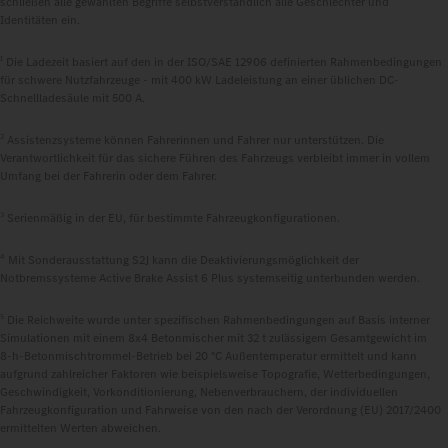
schließen alle gewählten Begriffe selbstverständlich alle Geschlechter und
Identitäten ein.
1
Die Ladezeit basiert auf den in der ISO/SAE 12906 definierten Rahmenbedingungen
für schwere Nutzfahrzeuge - mit 400 kW Ladeleistung an einer üblichen DC-
Schnellladesäule mit 500 A.
2
Assistenzsysteme können Fahrerinnen und Fahrer nur unterstützen. Die
Verantwortlichkeit für das sichere Führen des Fahrzeugs verbleibt immer in vollem
Umfang bei der Fahrerin oder dem Fahrer.
3
Serienmäßig in der EU, für bestimmte Fahrzeugkonfigurationen.
4
Mit Sonderausstattung S2J kann die Deaktivierungsmöglichkeit der
Notbremssysteme Active Brake Assist 6 Plus systemseitig unterbunden werden.
5
Die Reichweite wurde unter spezifischen Rahmenbedingungen auf Basis interner
Simulationen mit einem 8x4 Betonmischer mit 32 t zulässigem Gesamtgewicht im
8‑h‑Betonmischtrommel-Betrieb bei 20 °C Außentemperatur ermittelt und kann
aufgrund zahlreicher Faktoren wie beispielsweise Topografie, Wetterbedingungen,
Geschwindigkeit, Vorkonditionierung, Nebenverbrauchern, der individuellen
Fahrzeugkonfiguration und Fahrweise von den nach der Verordnung (EU) 2017/2400
ermittelten Werten abweichen.