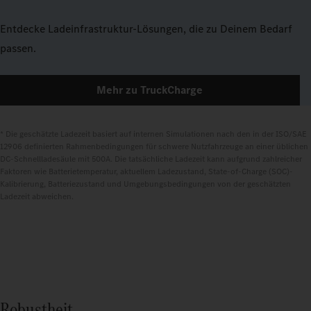
Entdecke Ladeinfrastruktur-Lösungen, die zu Deinem Bedarf
passen.
Mehr zu TruckCharge
* Die geschätzte Ladezeit basiert auf internen Simulationen nach den in der ISO/SAE 
12906 definierten Rahmenbedingungen für schwere Nutzfahrzeuge an einer üblichen 
DC-Schnellladesäule mit 500A. Die tatsächliche Ladezeit kann aufgrund zahlreicher 
Faktoren wie Batterietemperatur, aktuellem Ladezustand, State-of-Charge (SOC)-
Kalibrierung, Batteriezustand und Umgebungsbedingungen von der geschätzten 
Ladezeit abweichen.
Robustheit