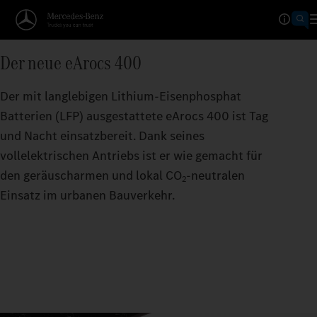
4
5
6
Der neue eArocs 400
7
Der mit langlebigen Lithium-Eisenphosphat
Batterien (LFP) ausgestattete eArocs 400 ist Tag
8
und Nacht einsatzbereit. Dank seines
9
vollelektrischen Antriebs ist er wie gemacht für
den geräuscharmen und lokal CO
‑neutralen
2
Einsatz im urbanen Bauverkehr.