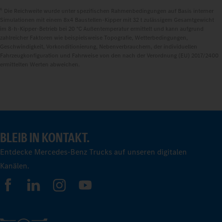
6
Die Reichweite wurde unter spezifischen Rahmenbedingungen auf Basis interner
Simulationen mit einem 8x4 Baustellen-Kipper mit 32 t zulässigem Gesamtgewicht
im 8‑h‑Kipper‑Betrieb bei 20 °C Außentemperatur ermittelt und kann aufgrund
zahlreicher Faktoren wie beispielsweise Topografie, Wetterbedingungen,
Geschwindigkeit, Vorkonditionierung, Nebenverbrauchern, der individuellen
Fahrzeugkonfiguration und Fahrweise von den nach der Verordnung (EU) 2017/2400
ermittelten Werten abweichen.
BLEIB IN KONTAKT.
Entdecke Mercedes-Benz Trucks auf unseren digitalen
Kanälen.