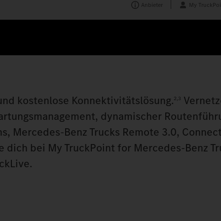
Anbieter
My TruckPoi
und kostenlose Konnektivitätslösung.
Vernetz
2,3
 Wartungsmanagement, dynamischer Routenführ
s, Mercedes‑Benz Trucks Remote 3.0, Connect
re dich bei My TruckPoint for Mercedes‑Benz T
ckLive.