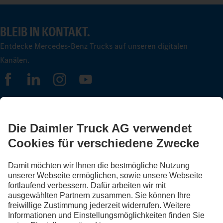
BLEIB IN KONTAKT.
Entdecke Mercedes-Benz Trucks auf unseren digitalen
Kanälen.
FOLLOW THE ROADSTARS.
Tausche jetzt Erfahrungen mit anderen Truckerinnen und
Truckern aus.
Steig ein