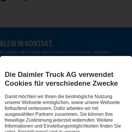
BLEIB IN KONTAKT.
Entdecke Mercedes-Benz Trucks auf unseren digitalen
Kanälen.
FOLLOW THE ROADSTARS.
Tausche jetzt Erfahrungen mit anderen Truckerinnen und
Truckern aus.