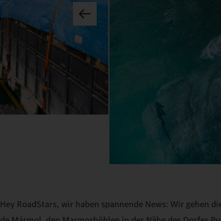
Hey RoadStars, wir haben spannende News: Wir gehen die 
de Mármol, den Marmorhöhlen in der Nähe des Dorfes Pue