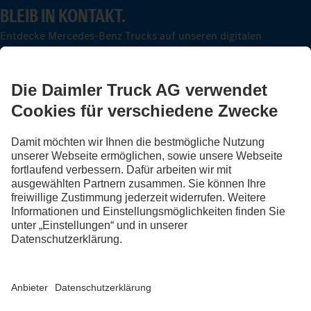
BLEIB IN KONTAKT.
Entdecke Mercedes-Benz Trucks auf unseren digitalen
Kanälen.
FOLLOW THE ROADSTARS.
Tausche jetzt Erfahrungen mit anderen Truckerinnen und
Truckern aus.
Steig ein