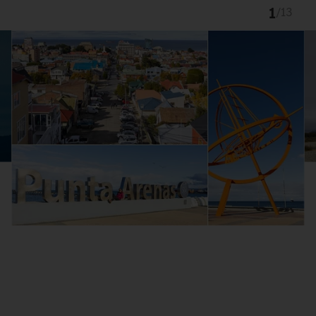
1
/
13