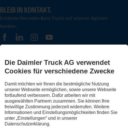
BLEIB IN KONTAKT.
Entdecke Mercedes-Benz Trucks auf unseren digitalen
Kanälen.
FOLLOW THE ROADSTARS.
Tausche jetzt Erfahrungen mit anderen Truckerinnen und
Truckern aus.
Steig ein