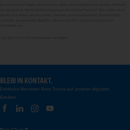
Als international tätiges Unternehmen zählen Chancengleichheit, Vielfalt, Offenheit
und Respekt zu den Grundüberzeugungen der Daimler Truck AG. Dies zeigen wir in
der Art und Weise, wie wir denken, handeln und kommunizieren. Grundsätzlich
schließen alle gewählten Begriffe selbstverständlich alle Geschlechter und
Identitäten ein.
1
Zur Zeit nur für Geschäftskunden verfügbar.
BLEIB IN KONTAKT.
Entdecke Mercedes-Benz Trucks auf unseren digitalen
Kanälen.