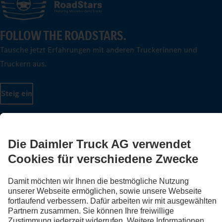
FOLLOW THE ROADSTARS.
Tausche jetzt Erfahrungen mit anderen Truckerinnen und
Truckern aus.
Steig ein
LANGUAGE
DE
FR
IT
Anbieter
Datenschutz Schweiz