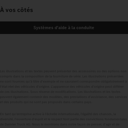
À vos côtés
Systèmes d'aide à la conduite
Les illustrations et les textes peuvent présenter des accessoires ou des options non
compris dans la composition de la fourniture de série. Les illustrations présentées
ne sont fournies qu'à titre d'exemple et ne sauraient correspondre obligatoirement à
l'état réel des véhicules d'origine. L'apparence des véhicules d'origine peut différer
de ces illustrations. Sous réserve de modifications. Les illustrations et les textes
peuvent également contenir des modèles, des prestations d'assistance, des services
et des produits qui ne sont pas proposés dans certains pays.
En tant qu'entreprise active à l'échelle internationale, l'égalité des chances, la
diversité, l'ouverture d'esprit et le respect font partie des convictions fondamentales
de Daimler Truck AG. Nous le montrons dans notre façon de penser, d'agir et de