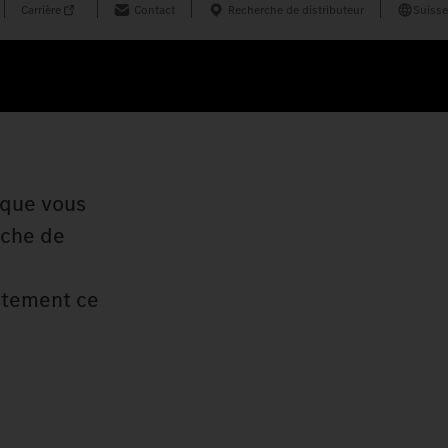
Carrière
Contact
Recherche de distributeur
Suisse
e que vous
rche de
ctement ce