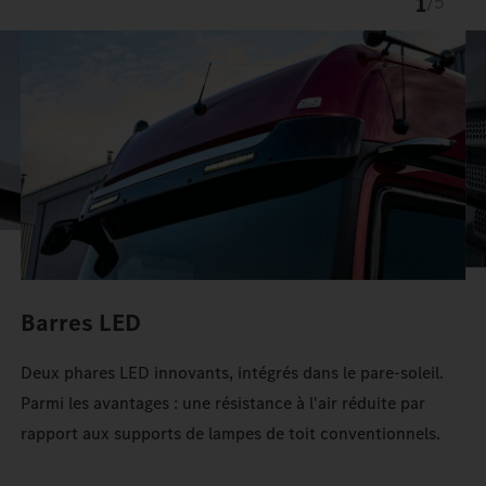
1
/
5
Une baguette chromée et des pastilles chromées confèrent à la
face avant ProCabin une optique exclusive.
Le TruckLocker sur mesure apporte davantage d'ordre et
d'espace de rangement dans l'Actros.
Barres LED
Deux phares LED innovants, intégrés dans le pare-soleil.
Parmi les avantages : une résistance à l'air réduite par
rapport aux supports de lampes de toit conventionnels.