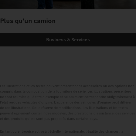
Plus qu'un camion
Business & Services
Les illustrations et les textes peuvent présenter des accessoires ou des options non
compris dans la composition de la fourniture de série. Les illustrations présentées
ne sont fournies qu'à titre d'exemple et ne sauraient correspondre obligatoirement à
l'état réel des véhicules d'origine. L'apparence des véhicules d'origine peut différer
de ces illustrations. Sous réserve de modifications. Les illustrations et les textes
peuvent également contenir des modèles, des prestations d'assistance, des services
et des produits qui ne sont pas proposés dans certains pays.
En tant qu'entreprise active à l'échelle internationale, l'égalité des chances, la