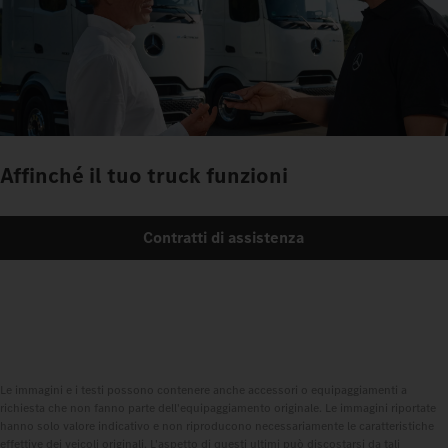
Affinché il tuo truck funzioni
Contratti di assistenza
Le immagini e i testi possono contenere anche accessori o equipaggiamenti a
richiesta che non fanno parte dell'equipaggiamento originale. Le immagini riportate
hanno solo valore indicativo e non riproducono necessariamente le caratteristiche
effettive dei veicoli originali. L'aspetto di questi ultimi può discostarsi da tali