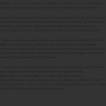
immagini. Con riserva di modifiche. Le immagini e i testi possono contenere anche
modelli, servizi di assistenza, servizi e prodotti non disponibili nei singoli Paesi.
In qualità di impresa attiva a livello internazionale, Daimler Truck AG considera le pari
opportunità, la diversità, l'apertura e il rispetto valori fondamentali. Lo dimostriamo
nel modo in cui pensiamo, agiamo e comunichiamo. In linea di principio, tutti i
termini utilizzati includono naturalmente tutti i generi e tutte le identità di genere.
1
Valido per determinate varianti dell'Actros e per i motori installati OM470, OM471 e
OM473 con il servizio attivo "Mercedes‑Benz Trucks Uptime". Il chilometraggio
effettivamente raggiunto alla scadenza della manutenzione può, a causa dell'impiego
specifico del cliente, risultare inferiore al valore massimo. Per maggiori informazioni,
rivolgiti al tuo Mercedes-Benz Trucks Partner.
2
La prenotazione è possibile all'avvio nel My TruckPoint Store per i nuovi clienti che
non utilizzano ancora servizi Fleetboard attivi, nei seguenti mercati:
Belgio, Germania, Francia, Regno Unito, Italia, Paesi Bassi, Austria,
Polonia, Portogallo, Romania, Svizzera, Slovacchia, Spagna, Repubblica Ceca. Altri
mercati seguiranno. I clienti esistenti con servizi Fleetboard attivi potranno prenotare
tramite il My TruckPoint Store a partire dall'autunno.