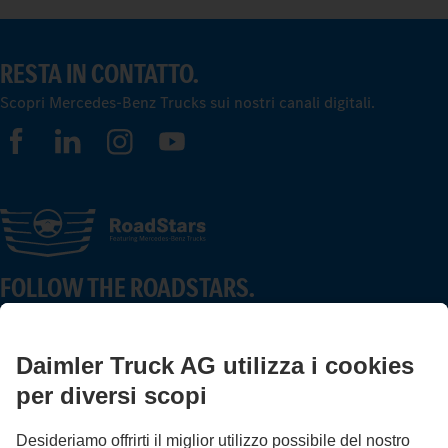
RESTA IN CONTATTO.
Scopri Mercedes-Benz Trucks sui nostri canali digitali.
FOLLOW THE ROADSTARS.
Scambia esperienze con altri camionisti.
Sali a bordo