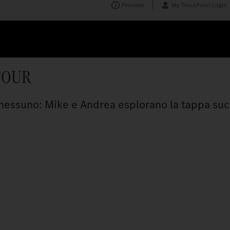
Provider
My TruckPoint Login
TOUR
di nessuno: Mike e Andrea esplorano la tappa su