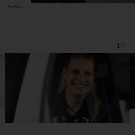
Téo Calvet
1
/
6