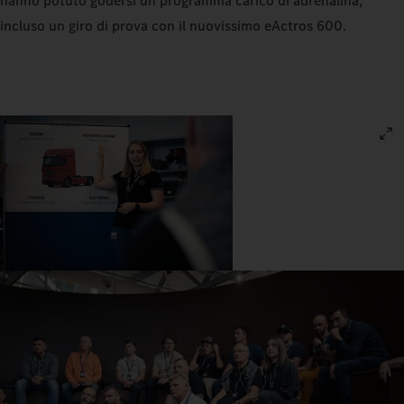
hanno potuto godersi un programma carico di adrenalina,
incluso un giro di prova con il nuovissimo eActros 600.