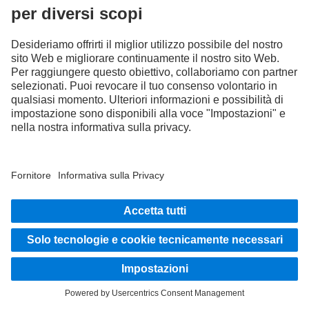
RESTA IN CONTATTO.
Scopri Mercedes-Benz Trucks sui nostri canali digitali.
FOLLOW THE ROADSTARS.
Scambia esperienze con altri camionisti.
Sali a bordo