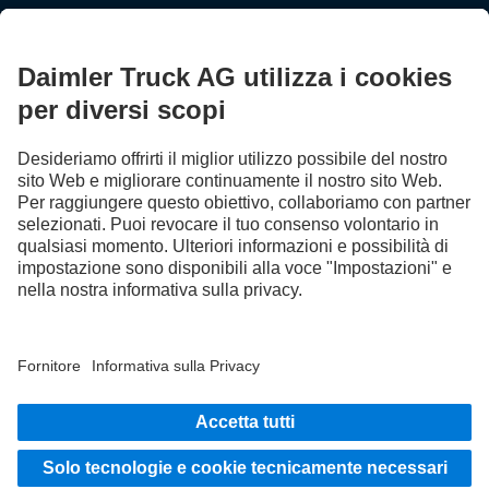
Sali a bordo
LANGUAGE
DE
FR
IT
Provider
Protezione dei dati in Svizzera
Tutela dei dati
Informazioni a carattere legale
Altre informative sulla privacy
Sistema whistleblowing