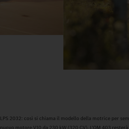
LPS 2032: così si chiama il modello della motrice per semir
nuovo motore V10 da 230 kW (320 CV). L'OM 403 resterà il 