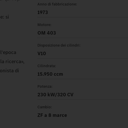
Anno di fabbricazione:
1973
e: si
Motore:
OM 403
Disposizione dei cilindri:
ll'epoca
V10
la ricerca»,
Cilindrata:
ionista di
15.950 ccm
Potenza:
230 kW/320 CV
Cambio:
ZF a 8 marce