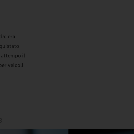
da; era
quistato
rattempo il
per veicoli
8