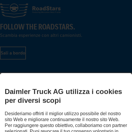
FOLLOW THE ROADSTARS.
Scambia esperienze con altri camionisti.
Sali a bordo
LANGUAGE
DE
FR
IT
Provider
Protezione dei dati in Svizzera