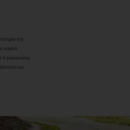
rionale tra
on siamo
te il panorama
nalmente un