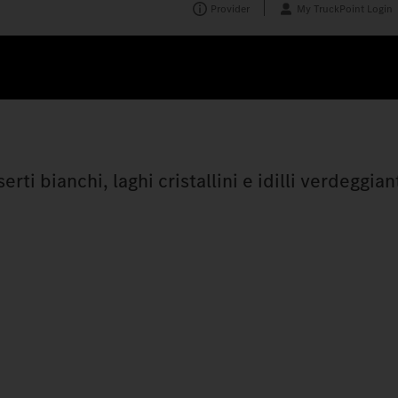
Provider
My TruckPoint Login
rti bianchi, laghi cristallini e idilli verdeggia