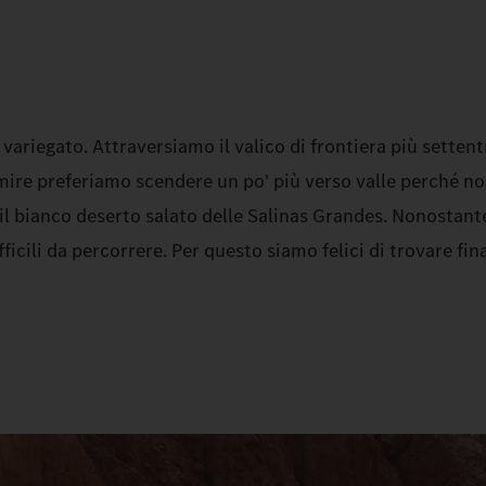
variegato. Attraversiamo il valico di frontiera più settent
ormire preferiamo scendere un po' più verso valle perché n
mo il bianco deserto salato delle Salinas Grandes. Nonostan
ficili da percorrere. Per questo siamo felici di trovare fi