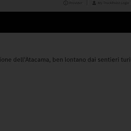
Provider
My TruckPoint Login
one dell'Atacama, ben lontano dai sentieri turis