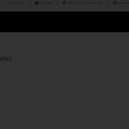
Carriera
Contatti
Ricerca concessionario
Svizzera
tici.