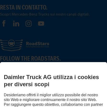
RESTA IN CONTATTO.
Scopri Mercedes-Benz Trucks sui nostri canali digitali.
FOLLOW THE ROADSTARS.
Scambia esperienze con altri camionisti.
Sali a bordo
LANGUAGE