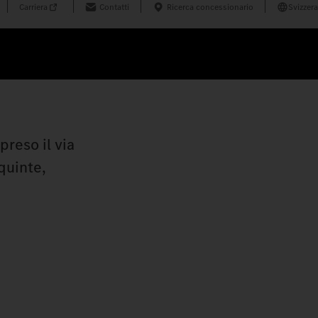
Carriera
Contatti
Ricerca concessionario
Svizzera
reso il via
quinte,