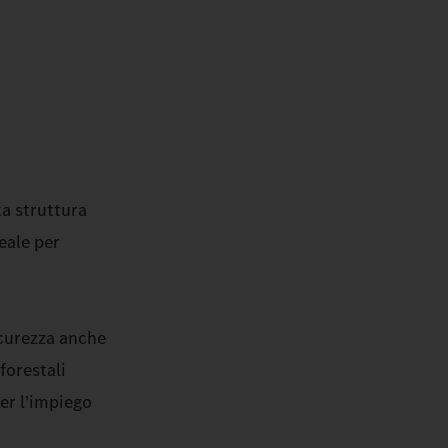
ta struttura
deale per
icurezza anche
forestali
per l'impiego