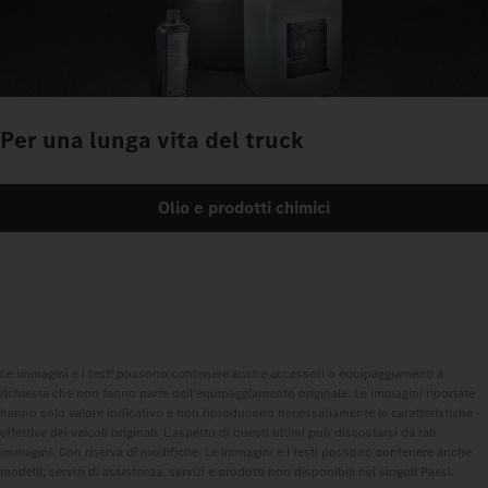
Per una lunga vita del truck
Olio e prodotti chimici
Le immagini e i testi possono contenere anche accessori o equipaggiamenti a
richiesta che non fanno parte dell'equipaggiamento originale. Le immagini riportate
hanno solo valore indicativo e non riproducono necessariamente le caratteristiche
effettive dei veicoli originali. L'aspetto di questi ultimi può discostarsi da tali
immagini. Con riserva di modifiche. Le immagini e i testi possono contenere anche
modelli, servizi di assistenza, servizi e prodotti non disponibili nei singoli Paesi.