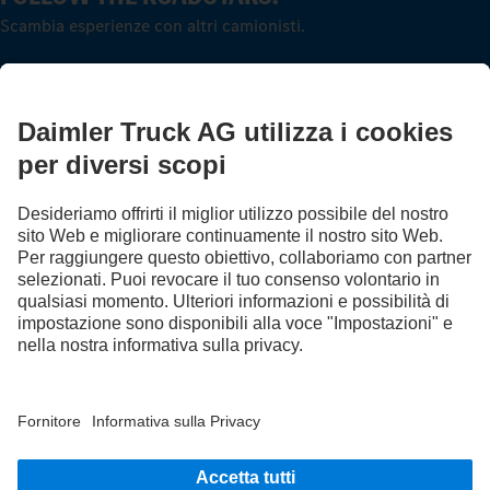
Scambia esperienze con altri camionisti.
Sali a bordo
LANGUAGE
DE
FR
IT
Provider
Protezione dei dati in Svizzera
Tutela dei dati
Informazioni a carattere legale
Altre informative sulla privacy