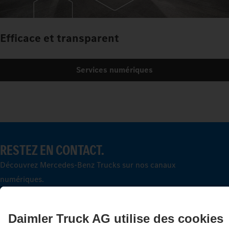
Efficace et transparent
Services numériques
RESTEZ EN CONTACT.
Découvrez Mercedes‑Benz Trucks sur nos canaux
numériques.