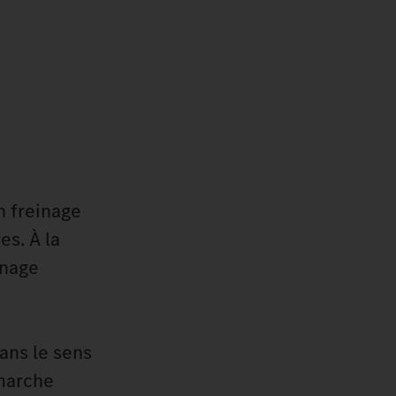
n freinage
s. À la
inage
ans le sens
 marche