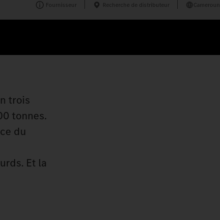
Fournisseur
Recherche de distributeur
Cameroun
n trois
00 tonnes.
nce du
rds. Et la