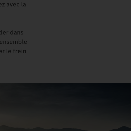
ez avec la
tier dans
l'ensemble
r le frein