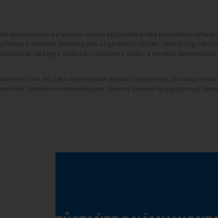
Na vyobrazeních a v textech mohou být uvedeny také příplatkové výbavy a 
příklady a neodráží skutečný stav originálních vozidel. Vzhled originální
obsahovat také typy, služby pro zákazníky, služby a výrobky, které nejsou
Daimler Truck AG, jako mezinárodně působící společnost, považuje rovné př
myslíme, jednáme a komunikujeme. Všechny zvolené výrazy zahrnují samoz