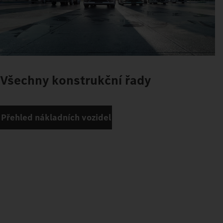
Všechny konstrukční řady
Přehled nákladních vozidel