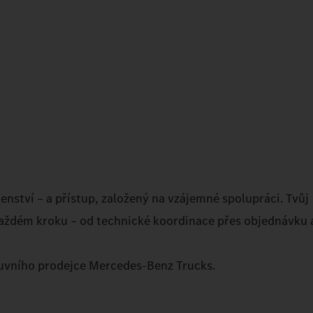
denství – a přístup, založený na vzájemné spolupráci. Tvůj
ždém kroku – od technické koordinace přes objednávku a
luvního prodejce Mercedes‑Benz Trucks.