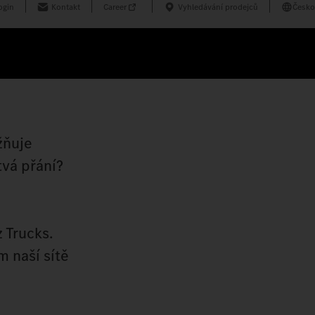
ogin
Kontakt
Career
Vyhledávání prodejců
Česko
žňuje
tvá přání?
 Trucks.
m naší sítě