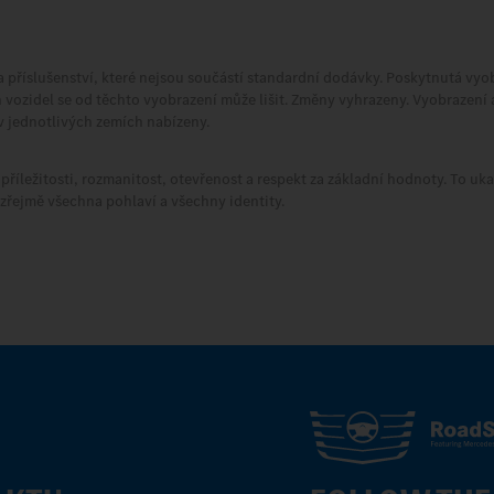
příslušenství, které nejsou součástí standardní dodávky. Poskytnutá vyob
ch vozidel se od těchto vyobrazení může lišit. Změny vyhrazeny. Vyobrazení
 v jednotlivých zemích nabízeny.
íležitosti, rozmanitost, otevřenost a respekt za základní hodnoty. To uka
řejmě všechna pohlaví a všechny identity.