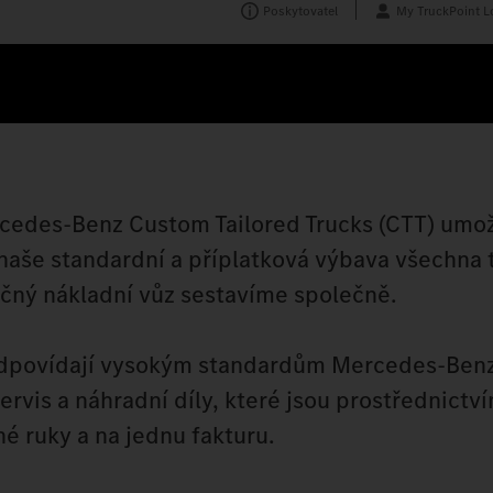
Poskytovatel
My TruckPoint L
rcedes‑Benz Custom Tailored Trucks (CTT) umo
 naše standardní a příplatková výbava všechna 
ečný nákladní vůz sestavíme společně.
odpovídají vysokým standardům Mercedes‑Benz
servis a náhradní díly, které jsou prostřednictví
né ruky a na jednu fakturu.