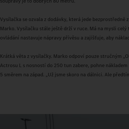
soupravy je to dobrých 80 metrů.
Vysílačka se ozvala z dodávky, která jede bezprostředně 
Marko. Vysílačku stále ještě drží v ruce. Má na mysli ce
ovládání nastavuje nápravy přívěsu a zajišťuje, aby nákla
Krátká věta z vysílačky. Marko odpoví pouze stručným „O
Actrosu L s nosností do 250 tun zabere, pohne nákladem 
5 směrem na západ. „Už jsme skoro na dálnici. Ale předtí