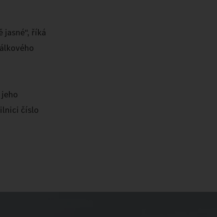
 jasné“, říká
dálkového
 jeho
nici číslo