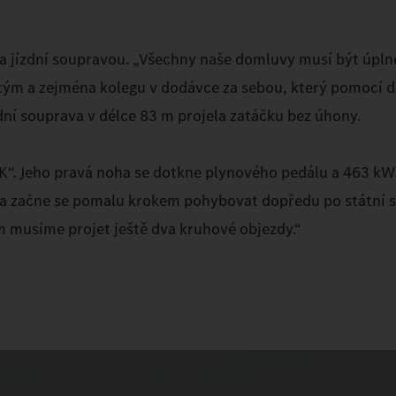
za jízdní soupravou. „Všechny naše domluvy musí být úplně
lý tým a zejména kolegu v dodávce za sebou, který pomocí 
dní souprava v délce 83 m projela zatáčku bez úhony.
K“. Jeho pravá noha se dotkne plynového pedálu a 463 kW
a začne se pomalu krokem pohybovat dopředu po státní sil
m musíme projet ještě dva kruhové objezdy.“