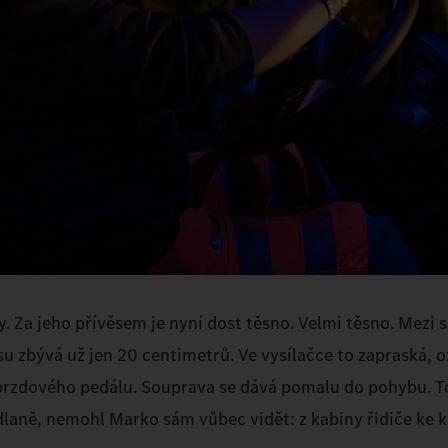
. Za jeho přívěsem je nyní dost těsno. Velmi těsno. Mezi s
u zbývá už jen 20 centimetrů. Ve vysílačce to zapraská, o
brzdového pedálu. Souprava se dává pomalu do pohybu. To
dlaně, nemohl Marko sám vůbec vidět: z kabiny řidiče ke 