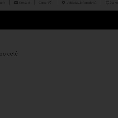
ogin
Kontakt
Career
Vyhledávání prodejců
Česko
po celé