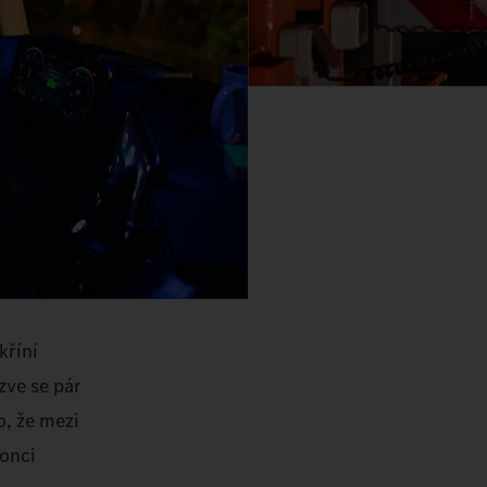
kříní
zve se pár
, že mezi
konci