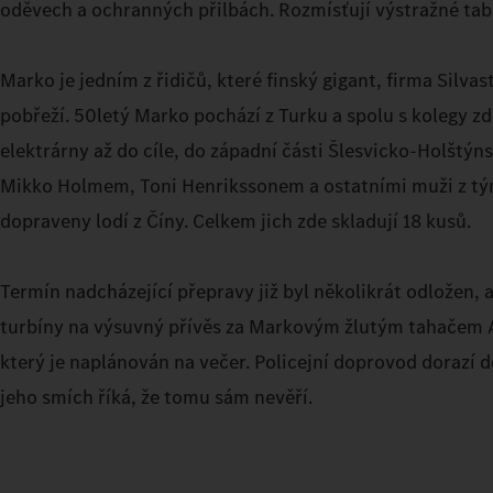
oděvech a ochranných přilbách. Rozmísťují výstražné tabu
Marko je jedním z řidičů, které finský gigant, firma Silva
pobřeží. 50letý Marko pochází z Turku a spolu s kolegy zd
elektrárny až do cíle, do západní části Šlesvicko-Holštýns
Mikko Holmem, Toni Henrikssonem a ostatními muži z týmu
dopraveny lodí z Číny. Celkem jich zde skladují 18 kusů.
Termín nadcházející přepravy již byl několikrát odložen, a
turbíny na výsuvný přívěs za Markovým žlutým tahačem Ac
který je naplánován na večer. Policejní doprovod dorazí do
jeho smích říká, že tomu sám nevěří.