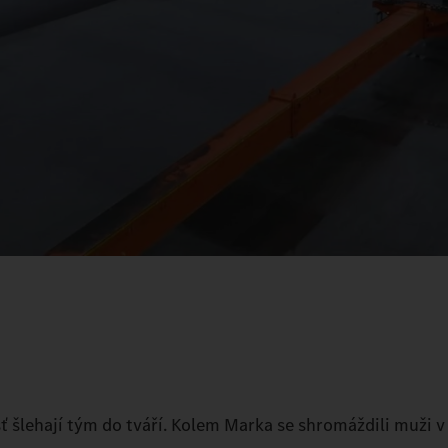
šť šlehají tým do tváří. Kolem Marka se shromáždili muži v