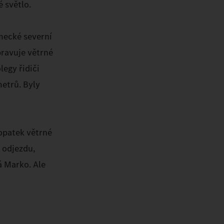
 světlo.
ěmecké severní
pravuje větrné
legy řidiči
etrů. Byly
lopatek větrné
 odjezdu,
á Marko. Ale