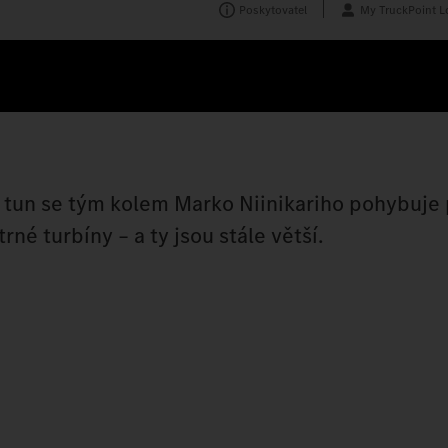
Poskytovatel
My TruckPoint L
 tun se tým kolem Marko Niinikariho pohybuje 
é turbíny – a ty jsou stále větší.