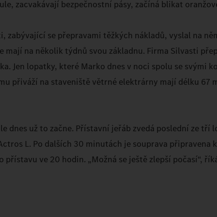
le, zacvakávají bezpečnostní pásy, začíná blikat oranžové
sti, zabývající se přepravami těžkých nákladů, vyslal na n
e mají na několik týdnů svou základnu. Firma Silvasti pře
ka. Jen lopatky, které Marko dnes v noci spolu se svými ko
 přiváží na staveniště větrné elektrárny mají délku 67 m
le dnes už to začne. Přístavní jeřáb zvedá poslední ze tří 
tros L. Po dalších 30 minutách je souprava připravena k
 přístavu ve 20 hodin. „Možná se ještě zlepší počasí“, řík