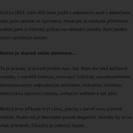
Actros 1853. Jako dítě jsem jezdil v nákladním autě s dědečkem,
sám jsem začínal ve Sprinteru. Hned jak se naskytla příležitost,
udělal jsem si řidičský průkaz na nákladní vozidla. Nyní jezdím
svým vysněným autem.
Actros je vlastně vaším domovem…
To je pravda, já prostě jezdím moc rád. Mám ale také špičkové
vozidlo, s největší kabinou, koncepcí SoloStar, soundsystémem,
klimatizovaným odpruženým sedadlem, hvězdnou oblohou,
elektrickou sluneční roletou, uvítacím světlem a tak dále.
Možná brzy přibude kryt rámu, plechy v barvě vozu a černé
nádrže. Podle mě je Mercedes prostě elegantní. Nemělo by se to
však přehánět. Důležitý je celkový dojem.