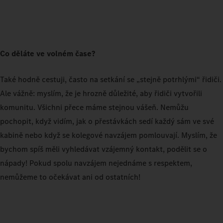
Co děláte ve volném čase?
Také hodně cestuji, často na setkání se „stejně potrhlými“ řidiči.
Ale vážně: myslím, že je hrozně důležité, aby řidiči vytvořili
komunitu. Všichni přece máme stejnou vášeň. Nemůžu
pochopit, když vidím, jak o přestávkách sedí každý sám ve své
kabině nebo když se kolegové navzájem pomlouvají. Myslím, že
bychom spíš měli vyhledávat vzájemný kontakt, podělit se o
nápady! Pokud spolu navzájem nejednáme s respektem,
nemůžeme to očekávat ani od ostatních!