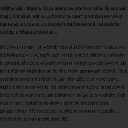
Vítáme vás, Jürgene, to je prima, že jste tu s námi. Ti, kdo vás
znaji, si možná řeknou „už bylo na čase“, protože jste velký
nadšenec do všeho, co souvisí s řidiči kamionů i nákladními
vozidly s třícípou hvězdou…
Dalo by se to tak říct. Ačkoli: nejsem žádný trucker. To jsou pro
mě kolegové v USA, kteří jezdí pořád rovně a přitom urazí tisíce
kilometrů. Já sice taky jezdím křížem krážem po celé Evropě, ale
jen s běžným nákladem se dvěma, třemi zastávkami denně. Když
cestujete tímto způsobem, čekají vás každý den nové výzvy.
Každá nabíjecí stanice je jiná, někdy musíte složitě manévrovat,
jindy dohlédnout na to, jak zvládnout nakládku a vykládku. Pak
musíte mít v pořádku doklady a správně proclené zboží,
zákazník musí být spokojený, musíte se postarat o vozidlo...
Právě tohle se mi na této práci líbí.