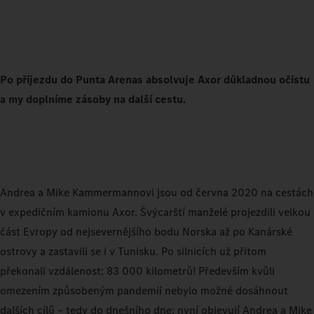
Po příjezdu do Punta Arenas absolvuje Axor důkladnou očistu
a my doplníme zásoby na další cestu.
Andrea a Mike Kammermannovi jsou od června 2020 na cestách
v expedičním kamionu Axor. Švýcarští manželé projezdili velkou
část Evropy od nejsevernějšího bodu Norska až po Kanárské
ostrovy a zastavili se i v Tunisku. Po silnicích už přitom
překonali vzdálenost: 83 000 kilometrů! Především kvůli
omezením způsobeným pandemií nebylo možné dosáhnout
dalších cílů – tedy do dnešního dne: nyní objevují Andrea a Mike