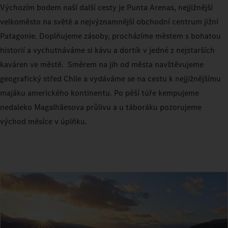
Výchozím bodem naší další cesty je Punta Arenas, nejjižnější
velkoměsto na světě a nejvýznamnější obchodní centrum jižní
Patagonie. Doplňujeme zásoby, procházíme městem s bohatou
historií a vychutnáváme si kávu a dortík v jedné z nejstarších
kaváren ve městě. Směrem na jih od města navštěvujeme
geografický střed Chile a vydáváme se na cestu k nejjižnějšímu
majáku amerického kontinentu. Po pěší túře kempujeme
nedaleko Magalhãesova průlivu a u táboráku pozorujeme
východ měsíce v úplňku.