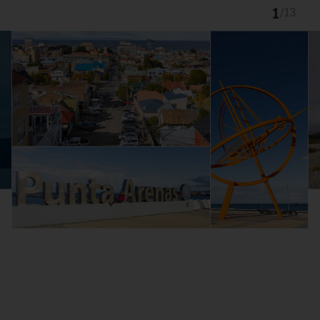
1
/
13