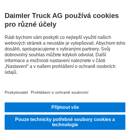
kanálech.
FOLLOW THE ROADSTARS.
Vyměňujte si zkušenosti s ostatními řidiči nákladních vozidel.
Přidejte se k nám
Poskytovatel