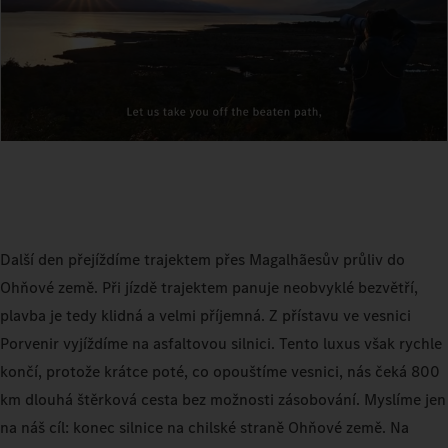
Další den přejíždíme trajektem přes Magalhãesův průliv do
Ohňové země. Při jízdě trajektem panuje neobvyklé bezvětří,
plavba je tedy klidná a velmi příjemná. Z přístavu ve vesnici
Porvenir vyjíždíme na asfaltovou silnici. Tento luxus však rychle
končí, protože krátce poté, co opouštíme vesnici, nás čeká 800
km dlouhá štěrková cesta bez možnosti zásobování. Myslíme jen
na náš cíl: konec silnice na chilské straně Ohňové země. Na