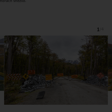
horách sněžilo.
1
/
4