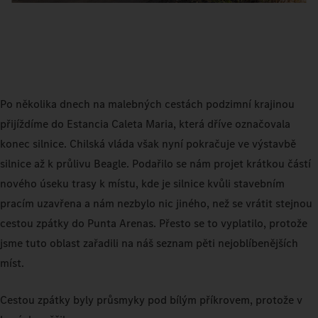
Po několika dnech na malebných cestách podzimní krajinou
přijíždíme do Estancia Caleta Maria, která dříve označovala
konec silnice. Chilská vláda však nyní pokračuje ve výstavbě
silnice až k průlivu Beagle. Podařilo se nám projet krátkou částí
nového úseku trasy k místu, kde je silnice kvůli stavebním
pracím uzavřena a nám nezbylo nic jiného, než se vrátit stejnou
cestou zpátky do Punta Arenas. Přesto se to vyplatilo, protože
jsme tuto oblast zařadili na náš seznam pěti nejoblíbenějších
míst.
Cestou zpátky byly průsmyky pod bílým příkrovem, protože v