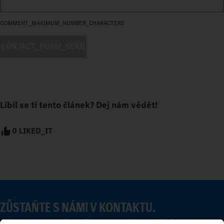
COMMENT_MAXIMUM_NUMBER_CHARACTERS
CONTACT_FORM_SEND
Líbil se ti tento článek? Dej nám vědět!
0 LIKED_IT
ZŮSTAŇTE S NÁMI V KONTAKTU.
Objevte Mercedes-Benz Trucks na našich digitálních