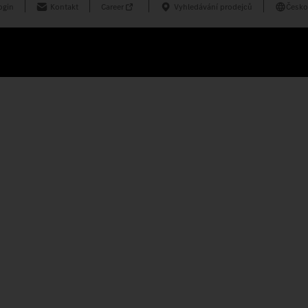
ogin
Kontakt
Career
Vyhledávání prodejců
Česko