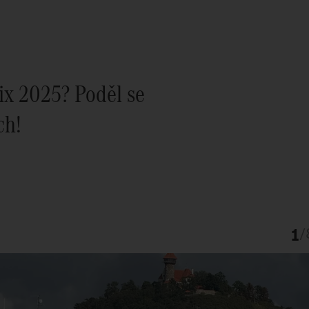
rix 2025? Poděl se
ch!
1
/