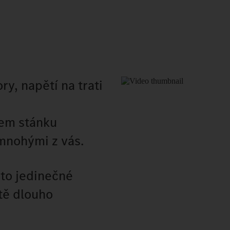
y, napětí na trati
ašem stánku
 mnohými z vás.
této jedinečné
tě dlouho