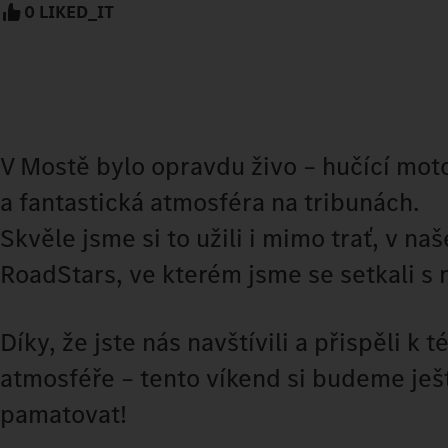
0 LIKED_IT
V Mostě bylo opravdu živo – hučící motor
a fantastická atmosféra na tribunách.
Skvěle jsme si to užili i mimo trať, v n
RoadStars, ve kterém jsme se setkali s
Díky, že jste nás navštívili a přispěli k 
atmosféře – tento víkend si budeme ješ
pamatovat!