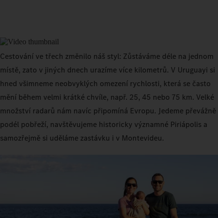
Cestování ve třech změnilo náš styl: Zůstáváme déle na jednom
místě, zato v jiných dnech urazíme více kilometrů. V Uruguayi si
hned všimneme neobvyklých omezení rychlosti, která se často
mění během velmi krátké chvíle, např. 25, 45 nebo 75 km. Velké
množství radarů nám navíc připomíná Evropu. Jedeme převážně
podél pobřeží, navštěvujeme historicky významné Piriápolis a
samozřejmě si uděláme zastávku i v Montevideu.