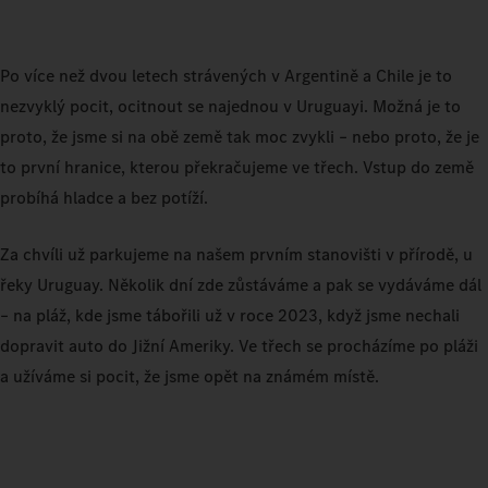
Po více než dvou letech strávených v Argentině a Chile je to
nezvyklý pocit, ocitnout se najednou v Uruguayi. Možná je to
proto, že jsme si na obě země tak moc zvykli – nebo proto, že je
to první hranice, kterou překračujeme ve třech. Vstup do země
probíhá hladce a bez potíží.
Za chvíli už parkujeme na našem prvním stanovišti v přírodě, u
řeky Uruguay. Několik dní zde zůstáváme a pak se vydáváme dál
– na pláž, kde jsme tábořili už v roce 2023, když jsme nechali
dopravit auto do Jižní Ameriky. Ve třech se procházíme po pláži
a užíváme si pocit, že jsme opět na známém místě.