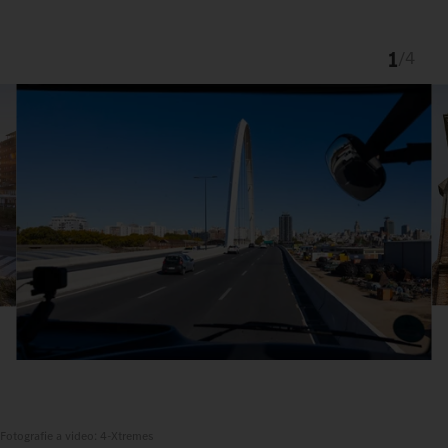
1
/
4
Fotografie a video: 4-Xtremes