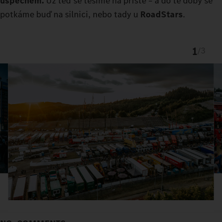
úspěchem.
Už teď se těšíme na příště – a do té doby se
potkáme buď na silnici, nebo tady u
RoadStars
.
1
/
3