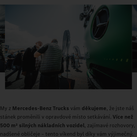
My z
Mercedes-Benz
Trucks
vám
děkujeme
, že jste náš
stánek proměnili v opravdové místo setkávání.
Více než
500 m² silných nákladních vozidel
, zajímavé rozhovory,
nadšené obličeje – tento víkend byl díky vám výjimečný.