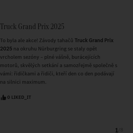
Truck Grand Prix 2025
To byla ale akce! Závody tahačů
Truck Grand Prix
2025
na okruhu Nürburgring se staly opět
vrcholem sezóny – plné vášně, burácejících
motorů, skvělých setkání a samozřejmě společně s
vámi: řidičkami a řidiči, kteří den co den podávají
na silnici maximum.
0 LIKED_IT
1
/
8