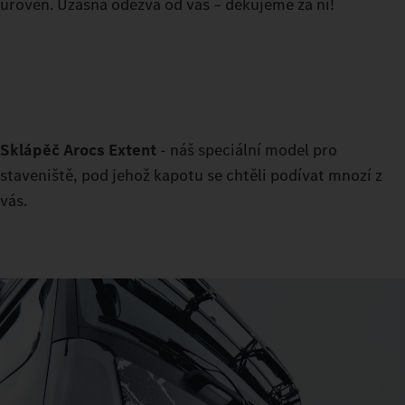
úroveň. Úžasná odezva od vás – děkujeme za ni!
Sklápěč Arocs Extent
- náš speciální model pro
staveniště, pod jehož kapotu se chtěli podívat mnozí z
vás.