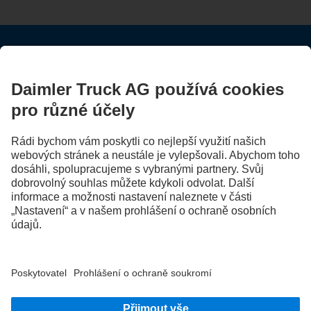
ZŮSTAŇTE S NÁMI V KONTAKTU.
Objevte Mercedes-Benz Trucks na našich digitálních
kanálech.
FOLLOW THE ROADSTARS.
Vyměňujte si zkušenosti s ostatními řidiči nákladních vozidel.
Přidejte se k nám