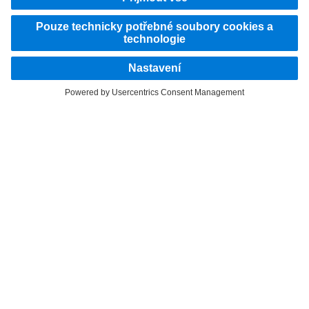
Poskytovatel
Zásady ochrany osobních údajů
Právní pokyny
EU Data Act
Zásady ochrany osobních údajů Pomoc při poruše
Ochrana osobních údajů u zkušebních vozidel
Další zásady ochrany osobních údajů
Oznamovací systém
Podmínky použití
Download/Ke stažení
© 2026 Daimler Truck AG. Všechna práva vyhrazena.