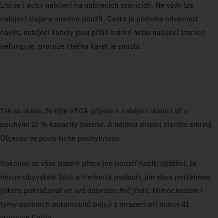
Liší se i doby nabíjení na nabíjecích stanicích. Ne vždy lze
nabíjecí stojany snadno použít. Často je potřeba odepnout
návěs, nabíjecí kabely jsou příliš krátké nebo nabíjecí stanice
nefunguje, protože čtečka karet je zmrzlá.
Tak se stane, že tým VEGA přijede k nabíjecí stanici už s
pouhými 12 % kapacity baterie. A najdou displej stanice zmrzlý.
Objevují se první tiché pochybnosti.
Nakonec se však baterii přece jen podaří nabít. Ujištění, že
místní obyvatelé Silvii a Herberta podpoří, jim dává potřebnou
jistotu pokračovat ve své dobrodružné jízdě. Mimochodem i
týmy osobních automobilů bojují s mrazem při minus 41
stupních Celsia.