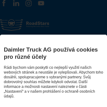
FOLLOW THE ROADSTARS.
Vyměňujte si zkušenosti s ostatními řidiči nákladních vozidel.
Přidejte se k nám
Poskytovatel
Zásady ochrany osobních údajů