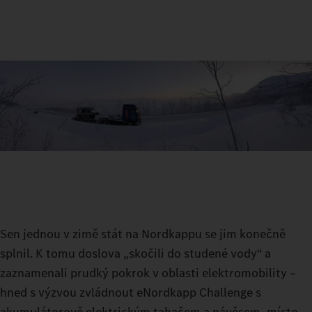
Sen jednou v zimě stát na Nordkappu se jim konečně
splnil. K tomu doslova „skočili do studené vody“ a
zaznamenali prudký pokrok v oblasti elektromobility –
hned s výzvou zvládnout eNordkapp Challenge s
akumulátorově elektrickým tahačem a návěsem, místo