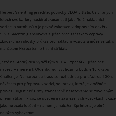
Herbert Salentinig je ředitel pobočky VEGA v Itálii. Už v raných
letech své kariéry nasbíral zkušenosti jako řidič nákladních
vozidel a autobusů a je pevně zakotven v dopravním odvětví.
Silvia Salentinig absolvovala ještě před začátkem výpravy
zkoušku na řidičský průkaz pro nákladní vozidla a může se tak s
manželem Herbertem o řízení střídat.
Ještě na Štědrý den vyráží tým VEGA – zpočátku ještě bez
návěsu – směrem k Oldenburgu, výchozímu bodu eNordkapp
Challenge. Na náročnou trasu se rozhodnou pro eActros 600 s
návěsem pro přepravu vozidel, soupravu, která je v běžném
provozu logistické firmy standardně nasazována: se zdvojenými
pneumatikami – což se později na zasněžených vozovkách ukáže
jako ne zcela ideální – na něm je naložen Sprinter a je plně
naložen vybavením.