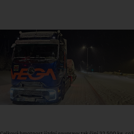
Celková hmotnost jízdní soupravy tak činí 32 500 kg, což