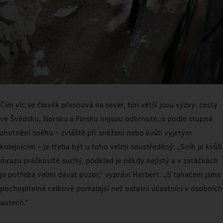
Čím víc se člověk přesouvá na sever, tím větší jsou výzvy: cesty
ve Švédsku, Norsku a Finsku nejsou odhrnuté, a podle stupně
zhutnění sněhu – zvláště při sněžení nebo kvůli vyjetým
kolejnicím – je třeba být u toho velmi soustředěný. „Sníh je kvůli
mrazu práškovitě suchý, podklad je někdy nejistý a v zatáčkách
je potřeba velmi dávat pozor,“ vypráví Herbert. „S tahačem jsme
pochopitelně celkově pomalejší než ostatní účastníci v osobních
autech.“