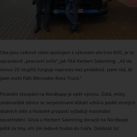
Oba jsou celkově velmi spokojeni s výkonem eActros 600, je to
opravdové „pracovní zvíře“, jak říká Herbert Salentinig: „Až do
minus 20 stupňů funguje naprosto bez problémů. Jsem rád, že
jsem mohl řídit Mercedes‑Benz Truck.“
Poslední stoupání na Nordkapp je opět výzvou. Úzká, místy
zledovatělá silnice se serpentinami klikatí vzhůru podél strmých
skalních stěn a hluboké propasti vyžadují maximální
soustředění. Silvia a Herbert Salentinig dorazili na Nordkapp
ještě za tmy, vítr jim ledově foukal do tváře. Dokázali to!