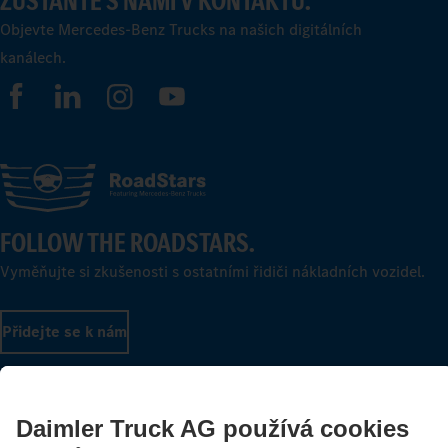
ZŮSTAŇTE S NÁMI V KONTAKTU.
Objevte Mercedes-Benz Trucks na našich digitálních
kanálech.
FOLLOW THE ROADSTARS.
Vyměňujte si zkušenosti s ostatními řidiči nákladních vozidel.
Přidejte se k nám