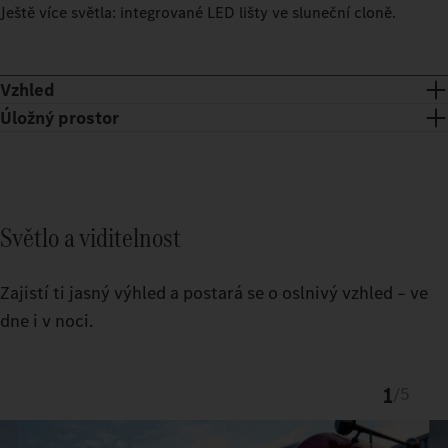
Ještě více světla: integrované LED lišty ve sluneční cloně.
Vzhled
Úložný prostor
Světlo a viditelnost
Zajistí ti jasný výhled a postará se o oslnivý vzhled – ve
dne i v noci.
1
/
5
Chromovaná lišta a chromové tečky dávají přední části
ProCabin exkluzivní vzhled.
Přesně padnoucí TruckLocker zajišťuje více pořádku a úložného