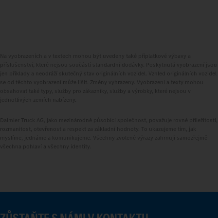
Na vyobrazeních a v textech mohou být uvedeny také příplatkové výbavy a
příslušenství, které nejsou součástí standardní dodávky. Poskytnutá vyobrazení jsou
jen příklady a neodráží skutečný stav originálních vozidel. Vzhled originálních vozidel
se od těchto vyobrazení může lišit. Změny vyhrazeny. Vyobrazení a texty mohou
obsahovat také typy, služby pro zákazníky, služby a výrobky, které nejsou v
jednotlivých zemích nabízeny.
Daimler Truck AG, jako mezinárodně působící společnost, považuje rovné příležitosti,
rozmanitost, otevřenost a respekt za základní hodnoty. To ukazujeme tím, jak
myslíme, jednáme a komunikujeme. Všechny zvolené výrazy zahrnují samozřejmě
všechna pohlaví a všechny identity.