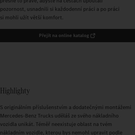
přesně to pravé, abyste na cestách upoutali
pozornost, usnadnili si každodenní práci a po práci
si mohli užít větší komfort.
Přejít na online katalog
Highlighty
S originálním příslušenstvím a dodatečnými montážemi
Mercedes-Benz Trucks uděláš ze svého nákladního
vozidla unikát. Téměř neexistuje oblast na tvém
nákladním vozidle, kterou bys nemohl upravit podle