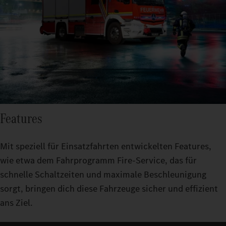
Sicher hoch hinaus: Sind Fluchtwege nach unten versperrt,
bringen die leistungsstarken Drehleiter- und
Flexibel im Einsatz: Wechselladerfahrzeuge auf Basis von Arocs
Hubrettungsfahrzeuge die Helfer in schwindelerregende Höhe.
und Actros sorgen für schnelle und maßgeschneiderte
Und um auch in engen Gassen möglichst schnell und sicher zum
Unterstützung am Einsatzort. Ob mobile
Einsatzort zu kommen, sind die Fahrzeuge besonders wendig
Kommunikationszentrale, zusätzliche Löschmittel oder
und bieten einen übersichtlichen Arbeitsplatz.
Spezialausrüstung.
Features
Mit speziell für Einsatzfahrten entwickelten Features,
wie etwa dem Fahrprogramm Fire-Service, das für
schnelle Schaltzeiten und maximale Beschleunigung
sorgt, bringen dich diese Fahrzeuge sicher und effizient
ans Ziel.