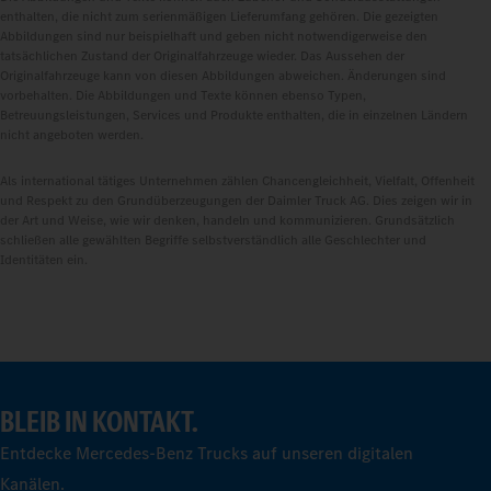
enthalten, die nicht zum serienmäßigen Lieferumfang gehören. Die gezeigten
Abbildungen sind nur beispielhaft und geben nicht notwendigerweise den
tatsächlichen Zustand der Originalfahrzeuge wieder. Das Aussehen der
Originalfahrzeuge kann von diesen Abbildungen abweichen. Änderungen sind
vorbehalten. Die Abbildungen und Texte können ebenso Typen,
Betreuungsleistungen, Services und Produkte enthalten, die in einzelnen Ländern
nicht angeboten werden.
Als international tätiges Unternehmen zählen Chancengleichheit, Vielfalt, Offenheit
und Respekt zu den Grundüberzeugungen der Daimler Truck AG. Dies zeigen wir in
der Art und Weise, wie wir denken, handeln und kommunizieren. Grundsätzlich
schließen alle gewählten Begriffe selbstverständlich alle Geschlechter und
Identitäten ein.
BLEIB IN KONTAKT.
Entdecke Mercedes-Benz Trucks auf unseren digitalen
Kanälen.