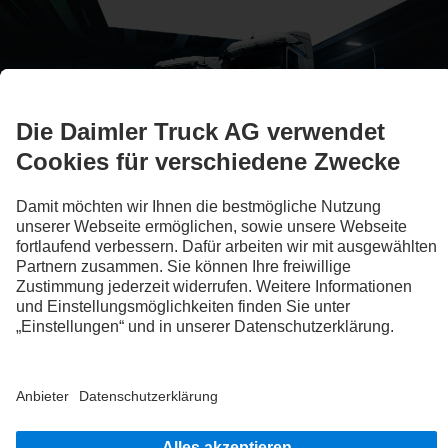
Charged to change
eActros 600