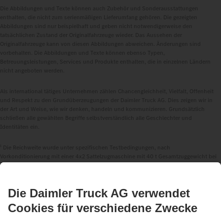
Die Abbildungen und Texte können auch Zubehör und Sonderausstattungen
enthalten, die nicht zum serienmäßigen Lieferumfang gehören. Die gezeigten
Abbildungen sind nur beispielhaft und geben nicht notwendigerweise den
tatsächlichen Zustand der Originalfahrzeuge wieder. Das Aussehen der
Originalfahrzeuge kann von diesen Abbildungen abweichen. Änderungen sind
vorbehalten. Die Abbildungen und Texte können ebenso Typen,
Betreuungsleistungen, Services und Produkte enthalten, die in einzelnen Ländern
nicht angeboten werden.
Als international tätiges Unternehmen zählen Chancengleichheit, Vielfalt, Offenheit
und Respekt zu den Grundüberzeugungen der Daimler Truck AG. Dies zeigen wir in
der Art und Weise, wie wir denken, handeln und kommunizieren. Grundsätzlich
schließen alle gewählten Begriffe selbstverständlich alle Geschlechter und
Identitäten ein.
1
Die Reichweite wurde unter spezifischen Testbedingungen, nach
Vorkonditionierung mit einer 4x2 Sattelzugmaschine mit 40 t Gesamtzuggewicht bei
20 °C Außentemperatur im Fernverkehrseinsatz, intern ermittelt und kann von den
nach der Verordnung (EU) 2017/2400 ermittelten Werten abweichen.
2
Basierend auf internen Simulationen, da ein verbindlicher und einheitlicher
Megawatt Charging System (MCS) Standard aktuell noch in Erarbeitung ist.