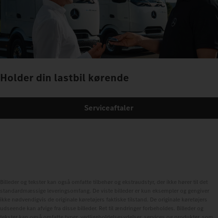
Holder din lastbil kørende
Serviceaftaler
Billeder og tekster kan også omfatte tilbehør og ekstraudstyr, der ikke hører til det
standardmæssige leveringsomfang. De viste billeder er kun eksempler og gengiver
ikke nødvendigvis de originale køretøjers faktiske tilstand. De originale køretøjers
udseende kan afvige fra disse billeder. Ret til ændringer forbeholdes. Billeder og
tekster kan også omfatte typer, vedligeholdelsesydelser, services og produkter, som