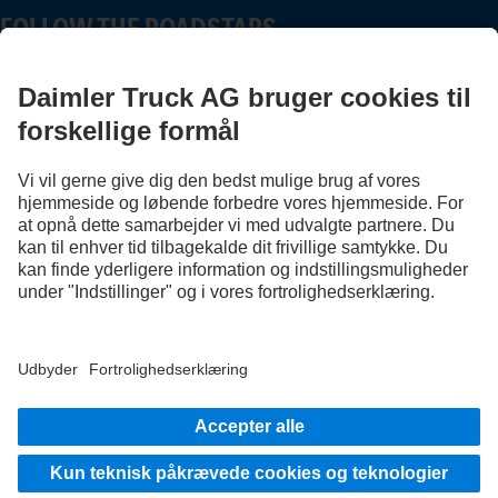
FOLLOW THE ROADSTARS.
Nu kan du dele erfaringer med andre truckere.
Kom godt i gang
Udbyder
Databeskyttelsesoplysninger
Vilkår og betingelser
EU Data Act
Databeskyttelse testkøretøjer
Databeskyttelsesoplysninger Vejhjælp