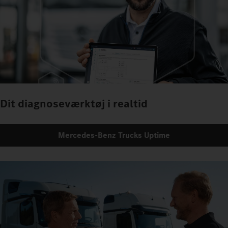
Dit diagnoseværktøj i realtid
Mercedes‑Benz Trucks Uptime