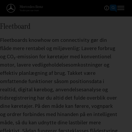
Fleetboard
Fleetboards knowhow om connectivity gør din
flåde mere rentabel og miljøvenlig: Lavere forbrug
og CO₂-emission for køretøjer med konventionel
motor, lavere vedligeholdelsesomkostninger og
effektiv planlægning af brug. Takket være
omfattende funktioner såsom positionsdata i
realtid, digital kørebog, anvendelsesanalyse og
tidsregistrering har du altid det fulde overblik over
dine køretøjer. På den måde kan førere, vognpark
og ordrer forbindes med hinanden på en intelligent
måde, så du kan udnytte dine lastbiler mere
effektivt. Sådan fungerer førsteklasses flådestyring.