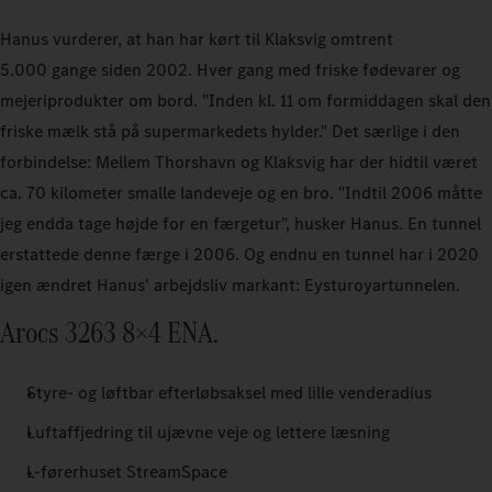
Hanus vurderer, at han har kørt til Klaksvig omtrent
5.000 gange siden 2002. Hver gang med friske fødevarer og
mejeriprodukter om bord. "Inden kl. 11 om formiddagen skal den
friske mælk stå på supermarkedets hylder." Det særlige i den
forbindelse: Mellem Thorshavn og Klaksvig har der hidtil været
ca. 70 kilometer smalle landeveje og en bro. "Indtil 2006 måtte
jeg endda tage højde for en færgetur", husker Hanus. En tunnel
erstattede denne færge i 2006. Og endnu en tunnel har i 2020
igen ændret Hanus' arbejdsliv markant: Eysturoyartunnelen.
Arocs 3263 8×4 ENA.
Styre- og løftbar efterløbsaksel med lille venderadius
Luftaffjedring til ujævne veje og lettere læsning
L-førerhuset StreamSpace