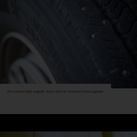
For nødvendigt vejgreb: Arocs 8x4 er monteret med pigdæk.