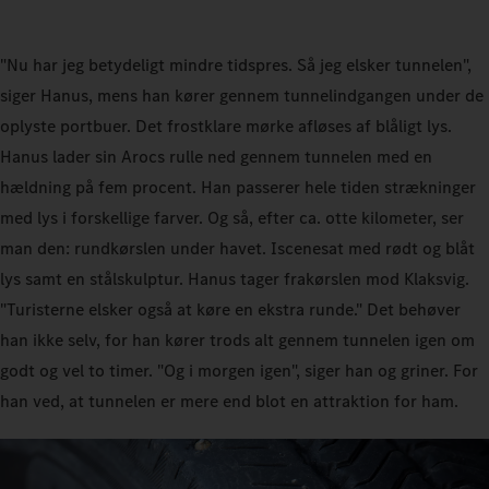
"Nu har jeg betydeligt mindre tidspres. Så jeg elsker tunnelen",
siger Hanus, mens han kører gennem tunnelindgangen under de
oplyste portbuer. Det frostklare mørke afløses af blåligt lys.
Hanus lader sin Arocs rulle ned gennem tunnelen med en
hældning på fem procent. Han passerer hele tiden strækninger
med lys i forskellige farver. Og så, efter ca. otte kilometer, ser
man den: rundkørslen under havet. Iscenesat med rødt og blåt
lys samt en stålskulptur. Hanus tager frakørslen mod Klaksvig.
"Turisterne elsker også at køre en ekstra runde." Det behøver
han ikke selv, for han kører trods alt gennem tunnelen igen om
godt og vel to timer. "Og i morgen igen", siger han og griner. For
han ved, at tunnelen er mere end blot en attraktion for ham.