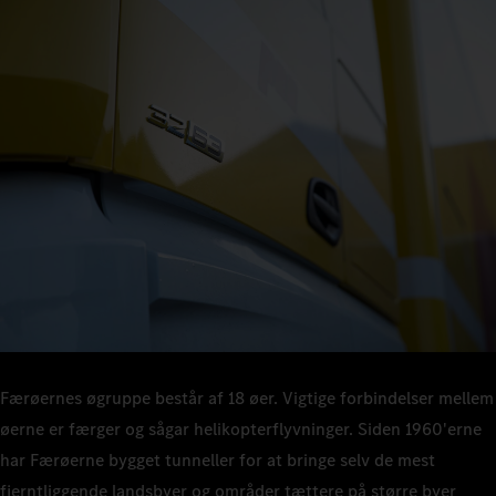
Færøernes øgruppe består af 18 øer. Vigtige forbindelser mellem
øerne er færger og sågar helikopterflyvninger. Siden 1960'erne
har Færøerne bygget tunneller for at bringe selv de mest
fjerntliggende landsbyer og områder tættere på større byer