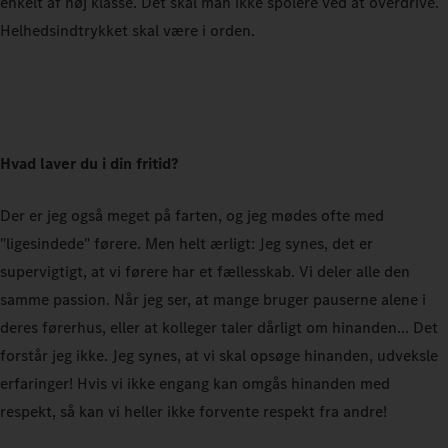
enkelt af høj klasse. Det skal man ikke spolere ved at overdrive.
Helhedsindtrykket skal være i orden.
Hvad laver du i din fritid?
Der er jeg også meget på farten, og jeg mødes ofte med
"ligesindede" førere. Men helt ærligt: Jeg synes, det er
supervigtigt, at vi førere har et fællesskab. Vi deler alle den
samme passion. Når jeg ser, at mange bruger pauserne alene i
deres førerhus, eller at kolleger taler dårligt om hinanden... Det
forstår jeg ikke. Jeg synes, at vi skal opsøge hinanden, udveksle
erfaringer! Hvis vi ikke engang kan omgås hinanden med
respekt, så kan vi heller ikke forvente respekt fra andre!