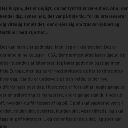
Hej Jürgen, det er dejligt, du har lyst til at være med. Alle, der
kender dig, synes nok, det var på høje tid, for du interesserer
dig virkelig for alt det, der drejer sig om trucker-jobbet og
lastbiler med stjerner …
Det kan man vist godt sige. Men: Jeg er ikke trucker. Det er
derimod mine kolleger i USA, der nærmest altid kører ligeud og
æder tusindvis af kilometer. Jeg kører godt nok også gennem
hele Europa, men jeg kører med stykgods og har to til tre stop
hver dag. Når du er undervejs på den måde, er der nye
udfordringer hver dag. Hvert stop er forskelligt, nogle gange er
det en udfordring at manøvrere, andre gange skal du finde ud
af, hvordan du får læsset af og på. Og så skal papirerne være i
orden, tolden skal overstås, kunden skal være tilfreds, jeg skal
tage mig af køretøjet ... og det er lige præcis det, jeg godt kan
lide.