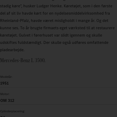
stadig køre", husker Ludger Henke. Køretøjet, som i den første
del af sit liv havde kørt for en nydelsesmiddelvirksomhed fra
Rheinland‑Pfalz, havde været misligholdt i mange år. Og det
kunne ses. To år brugte firmaets eget værksted til at restaurere
køretøjet. Gulvet i førerhuset var slidt igennem og skulle
udskiftes fuldstændigt. Der skulle også udføres omfattende
pladearbejde.
Mercedes‑Benz L 3500.
Modelår:
1951
Motor:
OM 312
Cylinderplacering: