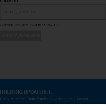
COMMENT
COMMENT_MAXIMUM_NUMBER_CHARACTERS
CONTACT_FORM_SEND
HOLD DIG OPDATERET.
Oplev Mercedes-Benz Trucks på vores digitale kanaler.