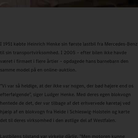
I 1951 købte Heinrich Henke sin første lastbil fra Mercedes‑Benz
til sin transportvirksomhed. I 2005 – efter bilen ikke havde
været i firmaet i flere årtier – opdagede hans barnebarn den
samme model på en online-auktion.
"Vi var så heldige, at der ikke var nogen, der bød højere end os
efterfølgende", siger Ludger Henke. Med deres egen blokvogn
hentede de det, der var tilbage af det erhvervede køretøj ved
hjælp af en blokvogn fra Heide i Schleswig‑Holstein og kørte
det til deres virksomhed i den østlige del af Westfalen.
Lastbilens tilstand var virkelig dårlig. "Men motoren kunne