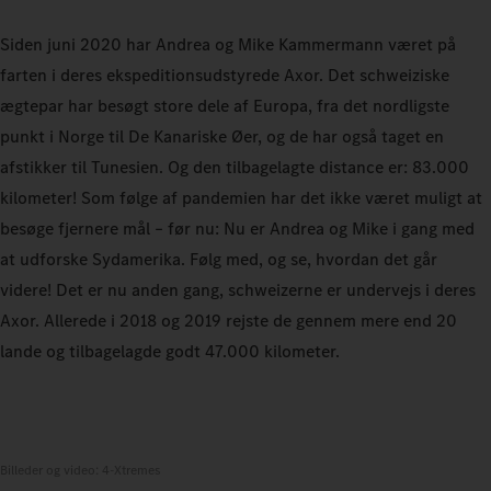
Siden juni 2020 har Andrea og Mike Kammermann været på
farten i deres ekspeditionsudstyrede Axor. Det schweiziske
ægtepar har besøgt store dele af Europa, fra det nordligste
punkt i Norge til De Kanariske Øer, og de har også taget en
afstikker til Tunesien. Og den tilbagelagte distance er: 83.000
kilometer! Som følge af pandemien har det ikke været muligt at
besøge fjernere mål – før nu: Nu er Andrea og Mike i gang med
at udforske Sydamerika. Følg med, og se, hvordan det går
videre! Det er nu anden gang, schweizerne er undervejs i deres
Axor. Allerede i 2018 og 2019 rejste de gennem mere end 20
lande og tilbagelagde godt 47.000 kilometer.
Billeder og video: 4-Xtremes