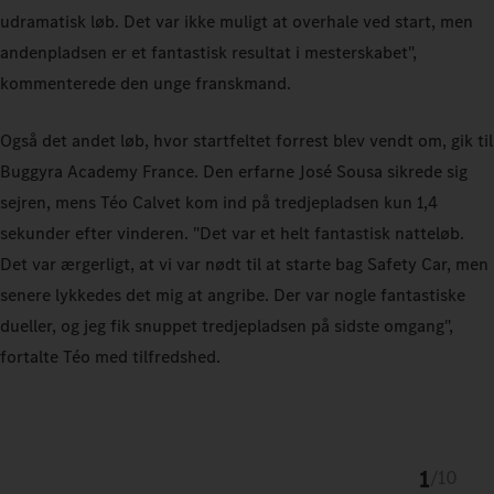
udramatisk løb. Det var ikke muligt at overhale ved start, men
andenpladsen er et fantastisk resultat i mesterskabet",
kommenterede den unge franskmand.
Også det andet løb, hvor startfeltet forrest blev vendt om, gik til
Buggyra Academy France. Den erfarne José Sousa sikrede sig
sejren, mens Téo Calvet kom ind på tredjepladsen kun 1,4
sekunder efter vinderen. "Det var et helt fantastisk natteløb.
Det var ærgerligt, at vi var nødt til at starte bag Safety Car, men
senere lykkedes det mig at angribe. Der var nogle fantastiske
dueller, og jeg fik snuppet tredjepladsen på sidste omgang",
fortalte Téo med tilfredshed.
1
/
10