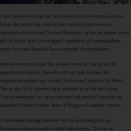
I den samlede stilling har Téo Calvet kurs mod endnu en titel.
Inden det sidste løb i Albi er han hele 61 point foran sin
nærmeste konkurrent Thomas Robineau og har en samlet score
på 514 point. José Sousa ligger i øjeblikket på tredjepladsen,
mens hans søn Raphaël Sousa indtager femtepladsen.
Med dette hattrick har Téo skrevet historie. Der er kun to
legendariske førere, Steve Parrish og Noël Crozier, der
nogensinde samlet har vundet 24 Heures Camions i Le Mans.
Téo er kun 24 år gammel og er allerede en af de helt store.
"Denne weekend har været næsten helt perfekt", fortalte en
begejstret Fabien Calvet, leder af Buggyra Academy France.
I hovedløbet lørdag startede Téo fra en andenplads og
forsvarede denne position indtil målstregen. "Det var et