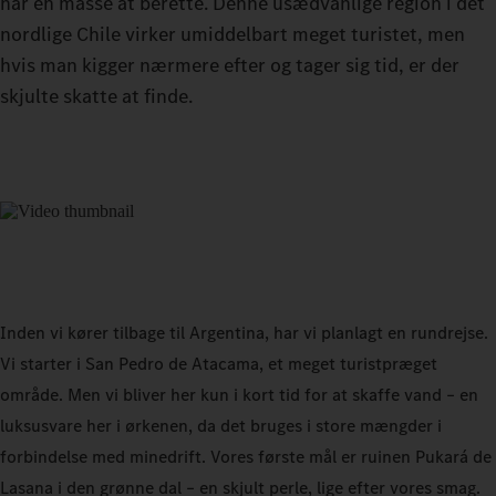
har en masse at berette. Denne usædvanlige region i det
nordlige Chile virker umiddelbart meget turistet, men
hvis man kigger nærmere efter og tager sig tid, er der
skjulte skatte at finde.
Inden vi kører tilbage til Argentina, har vi planlagt en rundrejse.
Vi starter i San Pedro de Atacama, et meget turistpræget
område. Men vi bliver her kun i kort tid for at skaffe vand – en
luksusvare her i ørkenen, da det bruges i store mængder i
forbindelse med minedrift. Vores første mål er ruinen Pukará de
Lasana i den grønne dal – en skjult perle, lige efter vores smag.