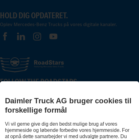
HOLD DIG OPDATERET.
Oplev Mercedes-Benz Trucks på vores digitale kanaler.
FOLLOW THE ROADSTARS.
Nu kan du dele erfaringer med andre truckere.
Kom godt i gang