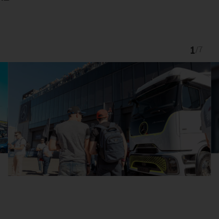
1
/
7