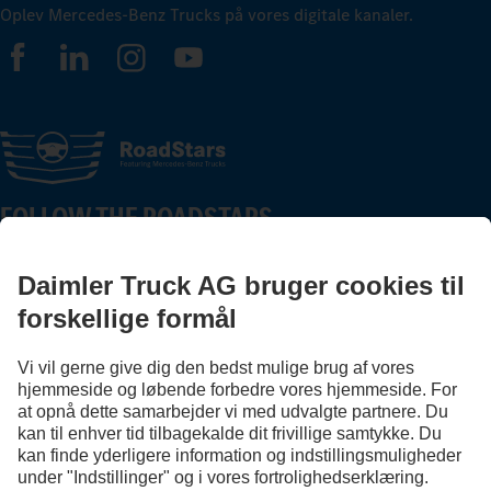
Oplev Mercedes-Benz Trucks på vores digitale kanaler.
FOLLOW THE ROADSTARS.
Nu kan du dele erfaringer med andre truckere.
Kom godt i gang
Udbyder