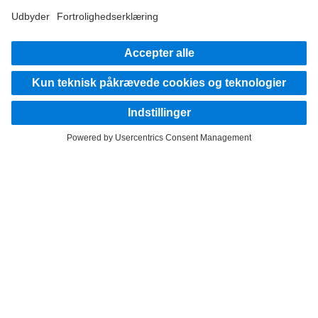
Kom godt i gang
Udbyder
Databeskyttelsesoplysninger
Vilkår og betingelser
EU Data Act
Databeskyttelse testkøretøjer
Databeskyttelsesoplysninger Vejhjælp
Yderligere oplysninger om databeskyttelse
Anvendelsesbetingelser