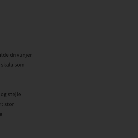
de drivlinjer
r skala som
og stejle
: stor
e