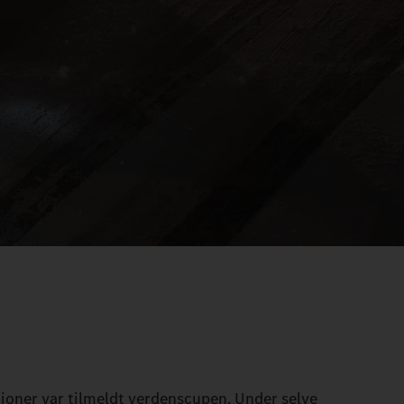
tioner var tilmeldt verdenscupen. Under selve