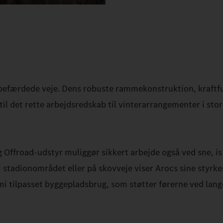
befærdede veje. Dens robuste rammekonstruktion, kraftful
l det rette arbejdsredskab til vinterarrangementer i sto
Offroad-udstyr muliggør sikkert arbejde også ved sne, is 
 stadionområdet eller på skovveje viser Arocs sine styrker
 tilpasset byggepladsbrug, som støtter førerne ved lang