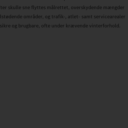
fter skulle sne flyttes målrettet, overskydende mængder
lstødende områder, og trafik-, atlet- samt servicearealer
s sikre og brugbare, ofte under krævende vinterforhold.